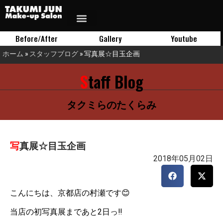
Before/After
Gallery
Youtube
ホーム
»
スタッフブログ
»
写真展☆目玉企画
Staff Blog
タクミらのたくらみ
写真展☆目玉企画
2018年05月02日
こんにちは、京都店の村瀬です😊
当店の初写真展まであと2日っ‼