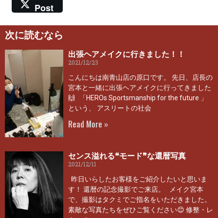
Post
次に読むなら
出張ヘアメイクに行きました！！
2021/12/23
こんにちは南青山店の原口です。 先日、店長の
宮本と一緒に出張ヘアメイクに行ってきました
🙌 「HEROs Sportsmanship for the future 」
という、 アスリートの社会
Read More »
センス溢れる❝モード❞な還暦写真
2021/12/11
昨日いらしたお客様をご紹介したいと思いま
す！ 還暦の記念撮影でご来店。 メイク宮本
で、撮影はタクミでご指名をいただきました。
素敵な写真たちをぜひご覧ください😊 修整・レ