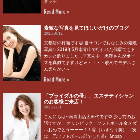
タッチ
Read More »
素敵な写真を見てほしいだけのブログ
2021/10/12
京都店の村瀬です😊 当サロンでおなじみの素敵
写真✨ 2018年5月南青山で行われた個展でもド
カンと飾りましたし☟ 真ん中、黒澤さんがポー
ズを真似てますけどｗ・・・・改めてモデルさ
ん柔らかい～
Read More »
「ブライダルの母」、エステティシャン
のお客様ご来店！
2021/7/31
こんにちは~南青山店太田代です🌻 少し前のお
話ですが、 オリンピック！ソフトボール金メダ
ルおめでとうーーー！！🤩（いきなり笑） （実
は、元ソフトボール部でした✌） &nbsp