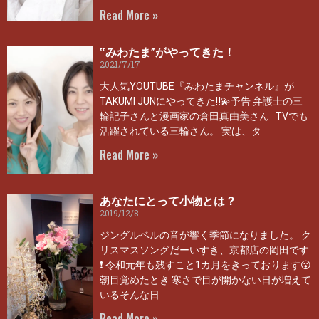
Read More »
‟みわたま”がやってきた！
2021/7/17
大人気YOUTUBE『みわたまチャンネル』が
TAKUMI JUNにやってきた‼💫予告 弁護士の三
輪記子さんと漫画家の倉田真由美さん TVでも
活躍されている三輪さん。 実は、タ
Read More »
あなたにとって小物とは？
2019/12/8
ジングルベルの音が響く季節になりました。 ク
リスマスソングだーいすき、京都店の岡田です
❗ 令和元年も残すこと1カ月をきっております😮
朝目覚めたとき 寒さで目が開かない日が増えて
いるそんな日
Read More »