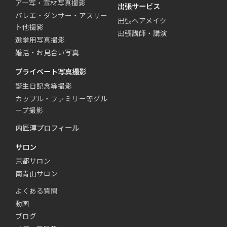
アー写・宣材写真撮影
出張サービス
バレエ・ダンサー・アスリー
出張ヘアメイク
ト他撮影
出張講師・講演
選挙用写真撮影
婚活・お見合い写真
プライベート写真撮影
誕生日記念等撮影
カップル・ファミリー等グル
ープ撮影
内匠淳プロフィール
サロン
京都サロン
南青山サロン
よくある質問
動画
ブログ