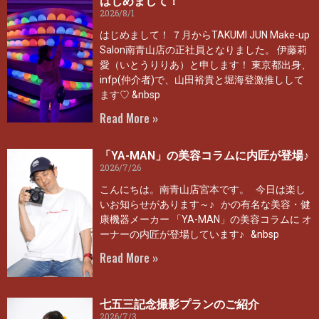
はじめまして！
2026/8/1
はじめまして！ ７月からTAKUMI JUN Make-up
Salon南青山店の正社員となりました。 伊藤莉
愛（いとうりりあ）と申します！ 東京都出身、
infp(仲介者)で、山田裕貴と堀海登激推しして
ます♡ &nbsp
Read More »
「YA-MAN」の美容コラムに内匠が登場♪
2026/7/26
こんにちは。南青山店宮本です。 今日は楽し
いお知らせがあります～♪ かの有名な美容・健
康機器メーカー 「YA-MAN」の美容コラムに オ
ーナーの内匠が登場しています♪ &nbsp
Read More »
七五三記念撮影プランのご紹介
2026/7/3