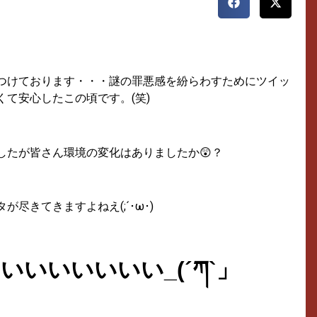
つけております・・・謎の罪悪感を紛らわすためにツイッ
て安心したこの頃です。(笑)
したが皆さん環境の変化はありましたか😲？
尽きてきますよねえ(;´･ω･)
たいいいいいいい
_(
´
ཀ
`
」