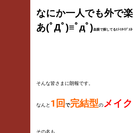
なにか一人でも外で
あ(ﾟДﾟ)≡ﾟдﾟ)
血眼で探してるﾋﾄﾐﾀｲﾃﾞｽﾈ
そんな皆さまに朗報です。
1
回
完結型
メイク
なんと
で
の
その名も