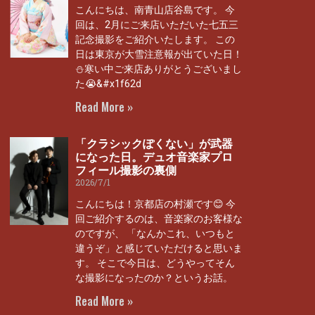
こんにちは、南青山店谷島です。 今
回は、2月にご来店いただいた七五三
記念撮影をご紹介いたします。 この
日は東京が大雪注意報が出ていた日！
⛄寒い中ご来店ありがとうございまし
た😭&#x1f62d
Read More »
「クラシックぽくない」が武器
になった日。デュオ音楽家プロ
フィール撮影の裏側
2026/7/1
こんにちは！京都店の村瀬です😊 今
回ご紹介するのは、音楽家のお客様な
のですが、 「なんかこれ、いつもと
違うぞ」と感じていただけると思いま
す。 そこで今日は、どうやってそん
な撮影になったのか？というお話。
Read More »