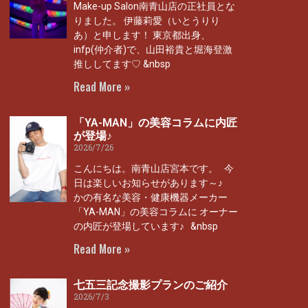
Make-up Salon南青山店の正社員とな
りました。 伊藤莉愛（いとうりり
あ）と申します！ 東京都出身、
infp(仲介者)で、山田裕貴と堀海登激
推ししてます♡ &nbsp
Read More »
「YA-MAN」の美容コラムに内匠
が登場♪
2026/7/26
こんにちは。南青山店宮本です。 今
日は楽しいお知らせがあります～♪
かの有名な美容・健康機器メーカー
「YA-MAN」の美容コラムに オーナー
の内匠が登場しています♪ &nbsp
Read More »
七五三記念撮影プランのご紹介
2026/7/3