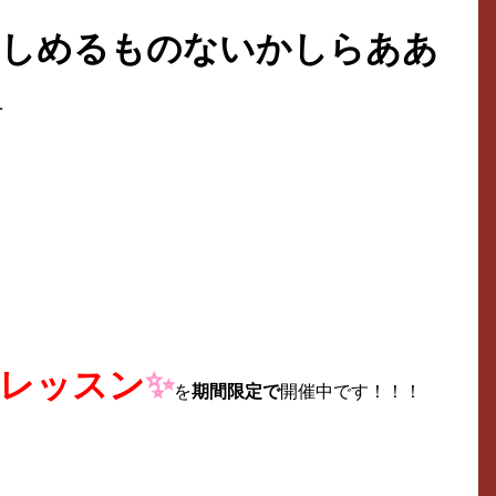
楽しめるものないかしらああ
ｰ
レッスン
✨
を
期間限定で
開催中です！！！