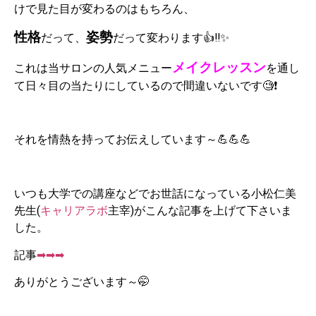
けで見た目が変わるのはもちろん、
性格
姿勢
だって、
だって変わります👍‼✨
メイクレッスン
これは当サロンの人気メニュー
を通し
て日々目の当たりにしているので間違いないです🧐❗
それを情熱を持ってお伝えしています～💪💪💪
いつも大学での講座などでお世話になっている小松仁美
先生(
キャリアラボ
主宰)がこんな記事を上げて下さいま
した。
記事
➡➡➡
ありがとうございます～🤭