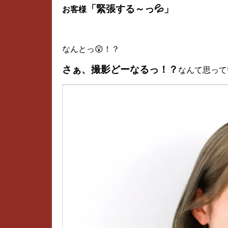
「緊張する～っ💦」
お客様
なんとっ😲！？
さぁ、撮影どーなるっ！？
なんて思って