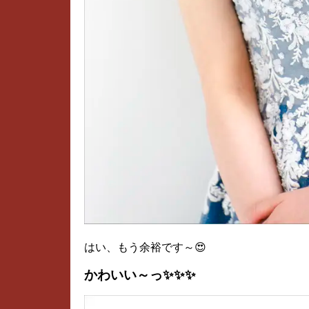
はい、もう余裕です～😍
かわいい～っ✨✨✨