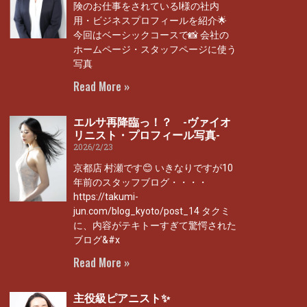
険のお仕事をされているI様の社内
用・ビジネスプロフィールを紹介🌟
今回はベーシックコースで📸 会社の
ホームページ・スタッフページに使う
写真
Read More »
エルサ再降臨っ！？ -ヴァイオ
リニスト・プロフィール写真-
2026/2/23
京都店 村瀬です😊 いきなりですが10
年前のスタッフブログ・・・・
https://takumi-
jun.com/blog_kyoto/post_14 タクミ
に、内容がテキトーすぎて驚愕された
ブログ&#x
Read More »
主役級ピアニスト✨