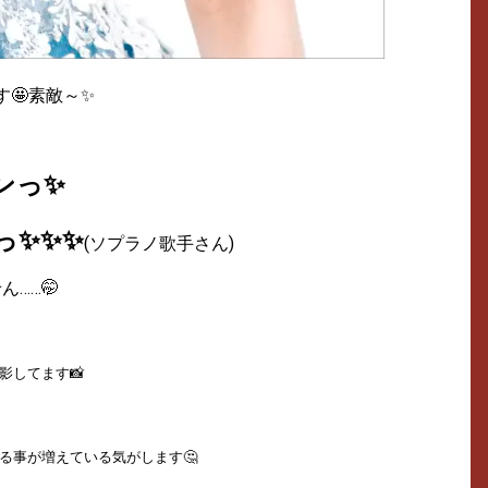
🤩素敵～✨
ンっ✨
っ✨✨✨
(ソプラノ歌手さん)
……🤭
影してます📸
る事が増えている気がします🤔