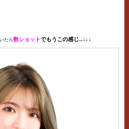
数ショット
でもうこの感じ…↓↓↓
いたら