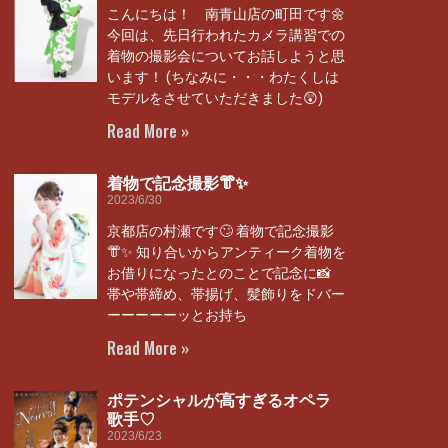
こんにちは！ 南青山店の町田です🌼
今回は、先日行われたカメラ講習での
着物の撮影会についてお話しようと思
います！ (ちなみに・・・わたくしは
モデルをさせていただきました😲)
Read More »
着物で記念撮影👘✨
2023/6/30
京都店の村瀬です🙄 着物で記念撮影
👘✨ 知り合いからアンティーク着物を
お借りになったとのことで記念に📸
帯や帯締め、帯揚げ、髪飾りをドバー
ーーーーーッとお持ち
Read More »
ポテンシャルが高すぎるオペラ
歌手♡
2023/6/23