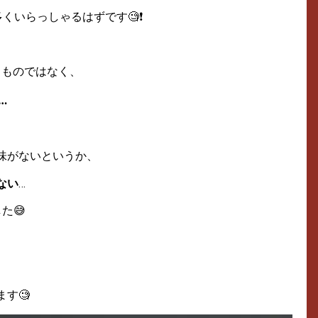
くいらっしゃるはずです🧐❗
うものではなく、
…
味がないというか、
ない
…
た😅
す🧐