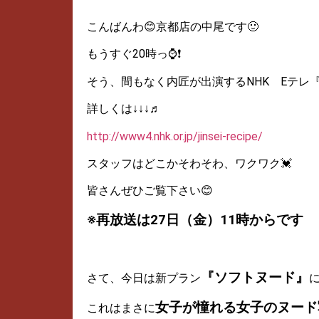
こんばんわ😊京都店の中尾です🙂
もうすぐ20時っ⌚❗
そう、間もなく内匠が出演するNHK Eテレ
詳しくは↓↓↓♬
http://www4.nhk.or.jp/jinsei-recipe/
スタッフはどこかそわそわ、ワクワク💓
皆さんぜひご覧下さい😊
※再放送は27日（金）11時からです
『ソフトヌード』
さて、今日は新プラン
女子が憧れる女子のヌード
これはまさに