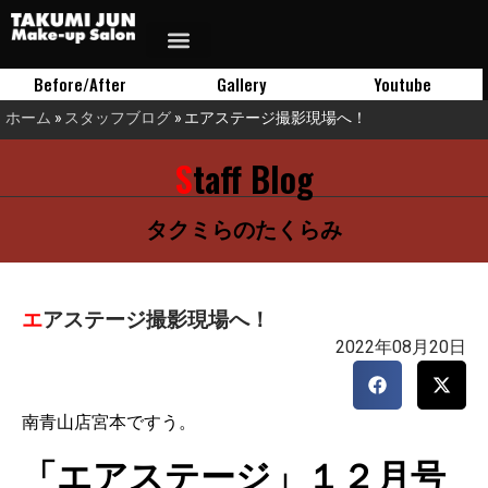
Before/After
Gallery
Youtube
ホーム
»
スタッフブログ
»
エアステージ撮影現場へ！
Staff Blog
タクミらのたくらみ
エアステージ撮影現場へ！
2022年08月20日
南青山店宮本ですう。
「エアステージ」１２月号