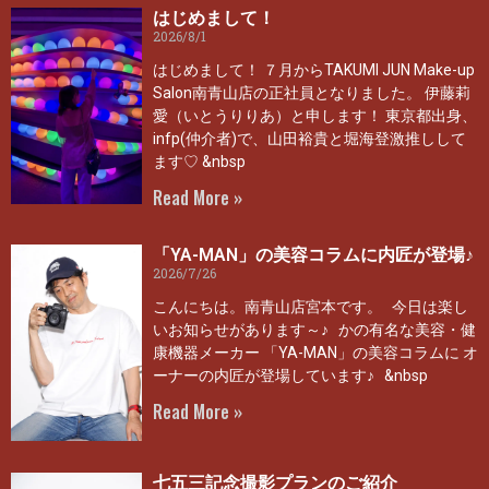
はじめまして！
2026/8/1
はじめまして！ ７月からTAKUMI JUN Make-up
Salon南青山店の正社員となりました。 伊藤莉
愛（いとうりりあ）と申します！ 東京都出身、
infp(仲介者)で、山田裕貴と堀海登激推しして
ます♡ &nbsp
Read More »
「YA-MAN」の美容コラムに内匠が登場♪
2026/7/26
こんにちは。南青山店宮本です。 今日は楽し
いお知らせがあります～♪ かの有名な美容・健
康機器メーカー 「YA-MAN」の美容コラムに オ
ーナーの内匠が登場しています♪ &nbsp
Read More »
七五三記念撮影プランのご紹介