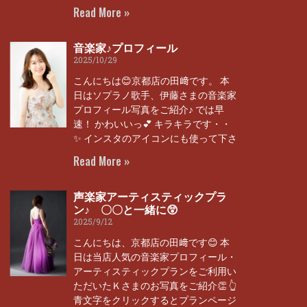
Read More »
音楽家♪プロフィール
2025/10/29
こんにちは😊京都店の田﨑です。 本
日はソプラノ歌手、伊藤さまの音楽家
プロフィール写真をご紹介♪ では早
速！ かわいいっ💕 キラキラです・・
✨ インスタのアイコンにも使って下さ
Read More »
声楽家アーティスティックプラ
ン♪ 〇〇と一緒に😲
2025/9/12
こんにちは、京都店の田﨑です😊 本
日は当店人気の音楽家プロフィール・
アーティスティックプランをご利用い
ただいたＫさまのお写真をご紹介👏 👆
青文字をクリックするとプランページ