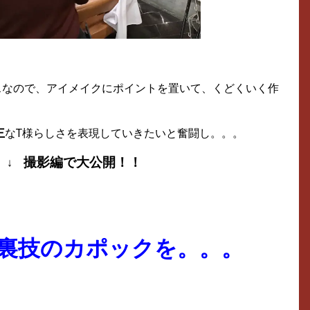
スなので、アイメイクにポイントを置いて、くどくいく作
主
なT様らしさを表現していきたいと奮闘し。。。
撮影編で大公開！！
↓ ↓
裏技のカポックを。。。