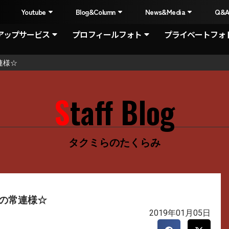
I
Youtube
Blog&Column
News&Media
Q&
アップサービス
プロフィールフォト
プライベートフォ
連様☆
Staff Blog
タクミらのたくらみ
らの常連様☆
2019年01月05日