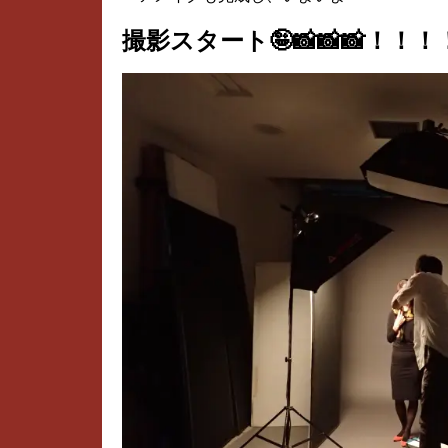
撮影スタート🤪📸📸📸！！！