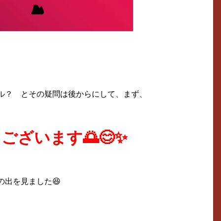
ル？ とその疑問は後からにして、まず、
ざいます🌅😊✨
出を見ました😆