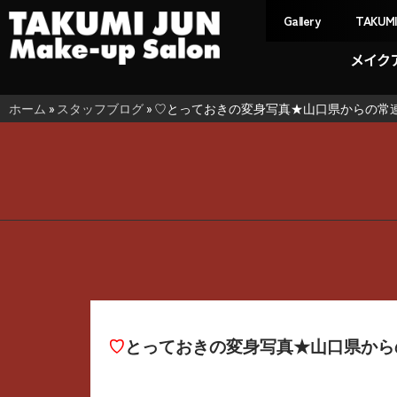
Gallery
TAKUM
メイク
ホーム
»
スタッフブログ
»
♡とっておきの変身写真★山口県からの常
♡とっておきの変身写真★山口県か