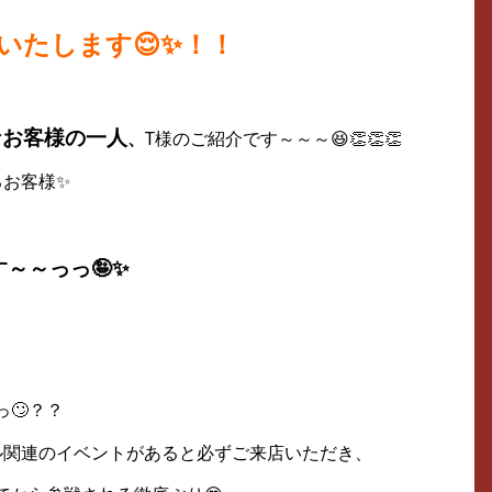
いたします😌✨！！
なお客様の一人
、
T様のご紹介です～～～😆👏👏👏
るお客様✨
～～っっ🤪✨
🙄？？
ル関連のイベントがあると必ずご来店いただき、