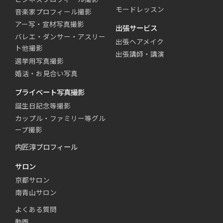
モードレッスン
音楽家プロフィール撮影
アー写・宣材写真撮影
出張サービス
バレエ・ダンサー・アスリー
出張ヘアメイク
ト他撮影
出張講師・講演
選挙用写真撮影
婚活・お見合い写真
プライベート写真撮影
誕生日記念等撮影
カップル・ファミリー等グル
ープ撮影
内匠淳プロフィール
サロン
京都サロン
南青山サロン
よくある質問
動画