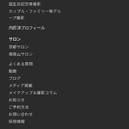
誕生日記念等撮影
カップル・ファミリー等グル
ープ撮影
内匠淳プロフィール
サロン
京都サロン
南青山サロン
よくある質問
動画
ブログ
メディア掲載
メイクアップ＆撮影コラム
お知らせ
ご予約方法
お問い合わせ
採用情報