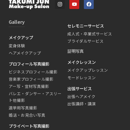
Gallery
セレモニーサービス
成人式・卒業式サービス
メイクアップ
ブライダルサービス
変身体験
証明写真
ヘアメイクアップ
メイクレッスン
プロフィール写真撮影
メイクアップレッスン
ビジネスプロフィール撮影
モードレッスン
音楽家プロフィール撮影
アー写・宣材写真撮影
出張サービス
バレエ・ダンサー・アスリー
出張ヘアメイク
ト他撮影
出張講師・講演
選挙用写真撮影
婚活・お見合い写真
プライベート写真撮影